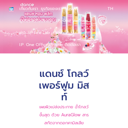
เกี่ยวกับเรา
ธุรกิจของเรา
แบรนด์
TH
ธุรกิจระหว่างประเทศ
I.P. One Vietnam
ข่าว
I.P Life Lab
ร่วมงานกับเรา
I.P. One Official Store
ติดต่อเรา
แดนซ์ โกลว์
เพอร์ฟูม มิส
ท์
เผยผิวเปล่งประกาย ฉ่ำโกลว์
ขั้นสุด ด้วย AuraGlow สาร
สกัดจากดอกคามิลเลีย