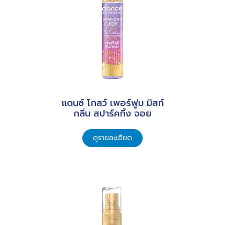
แดนซ์ โกลว์ เพอร์ฟูม มิสท์
กลิ่น สปาร์คกิ้ง จอย
ดูรายละเอียด